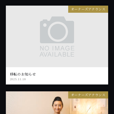
オーナーズアナウンス
移転のお知らせ
2025.11.18
オーナーズアナウンス