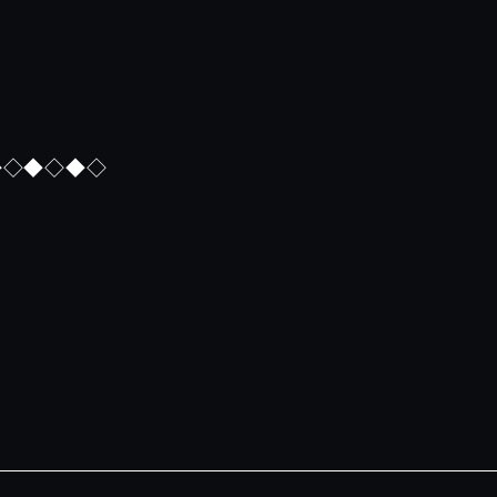
◆◇◆◇◆◇