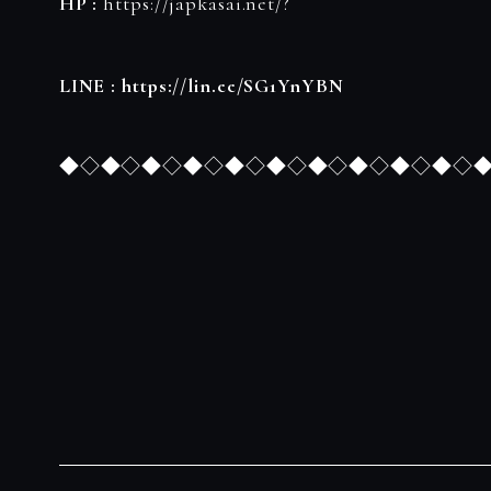
HP :
https://japkasai.net/?
LINE :
https://lin.ee/SG1YnYBN
◆◇◆◇◆◇◆◇◆◇◆◇◆◇◆◇◆◇◆◇