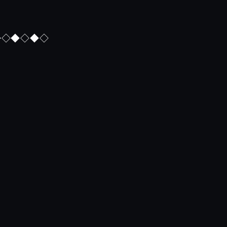
◆◇◆◇◆◇