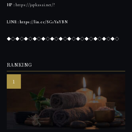
HP :
https://japkasai.net/?
LINE :
https://lin.ee/SG1YnYBN
◆◇◆◇◆◇◆◇◆◇◆◇◆◇◆◇◆◇◆◇◆◇◆◇◆◇
RANKING