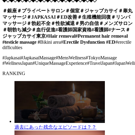
◆◇◆◇◆◇◆◇◆◇◆◇◆◇◆◇◆◇◆◇◆◇◆◇◆◇
＃銀座＃プライベートサロン＃個室＃ジャップカサイ＃睾丸
マッサージ＃JAPKASAI＃ED改善＃生殖機能回復＃リンパ
マッサージ＃勃起不全＃性欲減退＃男の自信＃メンズサロン
＃朝勃ち減少＃血行促進#看護師国家資格#看護師#ナース＃
ジャップカサイ東京#Hair removal#Permanent hair removal
#testicle massage #
Bikini area#
Erectile Dysfunction #ED
#erectile
difficulties
#Japkasai#JapkasaiMassage#MensWellness#TokyoMassage
#WellnessJapan#UniqueMassageExperience#TravelJapan#JapanWell
RANKING
過去にあった残念なエピソードは？？