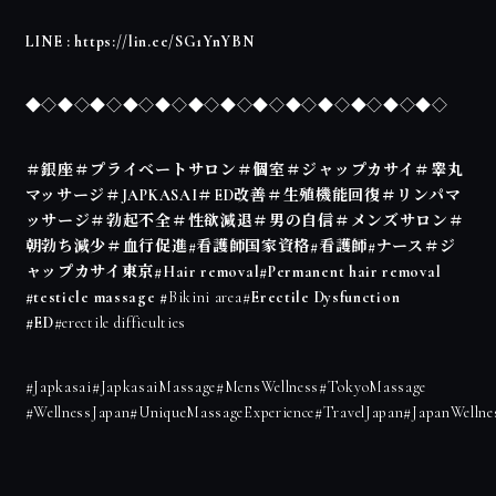
LINE :
https://lin.ee/SG1YnYBN
◆◇◆◇◆◇◆◇◆◇◆◇◆◇◆◇◆◇◆◇◆◇◆◇◆◇
＃銀座＃プライベートサロン＃個室＃ジャップカサイ＃睾丸
マッサージ＃JAPKASAI＃ED改善＃生殖機能回復＃リンパマ
ッサージ＃勃起不全＃性欲減退＃男の自信＃メンズサロン＃
朝勃ち減少＃血行促進#看護師国家資格#看護師#ナース＃ジ
ャップカサイ東京#Hair removal#Permanent hair removal
#testicle massage #
Bikini area#
Erectile Dysfunction
#ED
#erectile difficulties
#Japkasai#JapkasaiMassage#MensWellness#TokyoMassage
#WellnessJapan#UniqueMassageExperience#TravelJapan#JapanWelln