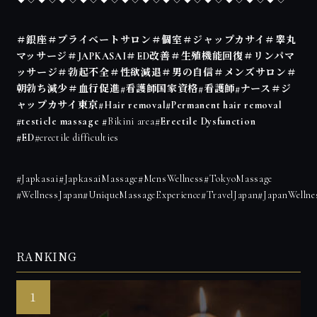
＃銀座＃プライベートサロン＃個室＃ジャップカサイ＃睾丸
マッサージ＃JAPKASAI＃ED改善＃生殖機能回復＃リンパマ
ッサージ＃勃起不全＃性欲減退＃男の自信＃メンズサロン＃
朝勃ち減少＃血行促進#看護師国家資格#看護師#ナース＃ジ
ャップカサイ東京#Hair removal#Permanent hair removal
#testicle massage #
Bikini area#
Erectile Dysfunction
#ED
#erectile difficulties
#Japkasai#JapkasaiMassage#MensWellness#TokyoMassage
#WellnessJapan#UniqueMassageExperience#TravelJapan#JapanWelln
RANKING