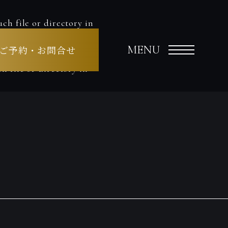
ch file or directory in
MENU
ご予約・お問合せ
 file or directory in