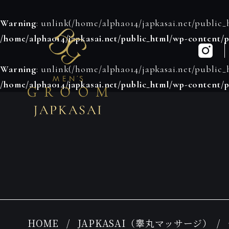
Warning
: unlink(/home/alpha014/japkasai.net/public_h
/home/alpha014/japkasai.net/public_html/wp-content/p
Warning
: unlink(/home/alpha014/japkasai.net/public_h
/home/alpha014/japkasai.net/public_html/wp-content/p
HOME
JAPKASAI（睾丸マッサージ）