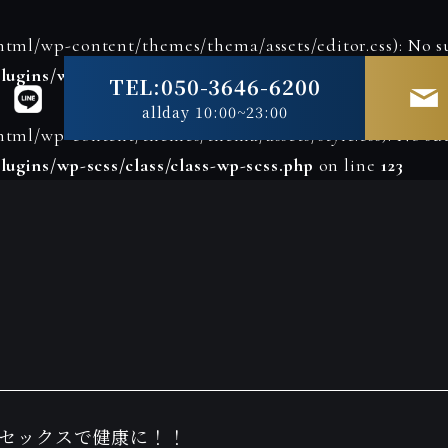
tml/wp-content/themes/thema/assets/editor.css): No su
lugins/wp-scss/class/class-wp-scss.php
on line
123
TEL:050-3646-6200
allday 10:00~23:00
tml/wp-content/themes/thema/assets/style.css): No such
lugins/wp-scss/class/class-wp-scss.php
on line
123
セックスで健康に！！