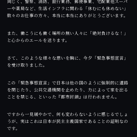
同じく、警察、消防、銀行業務、郵便事業、宅配業他スーパ
ーや薬局など、生活インフラに関わる「休むにも休めない」
数々のお仕事の方々、本当に本当にありがとうございます。
また、働こうにも働く場所の無い人々に「絶対負けるな！」
と心からのエールを送ります。
さて、このような様々な思いを胸に、今夕「緊急事態宣言」
を受け取りました。
この「緊急事態宣言」で日本は他の国のように強制的に道路
を閉じたり、公共交通機関を止めたり、力によって家を出る
ことを禁じる、といった『都市封鎖』は行われません。
ですから一見緩やかで、何も変わらないように感じるでしょ
うが、実はこれは日本が民主主義国家であることの証明なの
です。